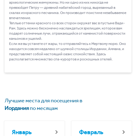
археологические жемчужины. Но ни одно из них никогда не
превзойдет Петру ― древний набатейский город, вырезанный в
скалах из красного песчаника. Он производит поистине незабываемое
впечатление.
Теплые оттенки красного со всех сторон окружат вас в пустыне Вади-
Рам. Здесь можно бесконечно наслаждаться зрелищем, которое вам
подарят солнечные лучи, отражающийся от каменистой поверхности
каньонов и ущелий.
Если же вы устанете от жары, то отправляйтесь к Мертвому морю. Оно
находится совсем недалеко от шумной столицы Иордании, Аммана, и
представляет собой настоящий оазис спокойствия. Здесь
располагается множество спа-курортов и роскошных отелей.
Лучшие места для посещения в
Иордания
по месяцам
Январь
Февраль