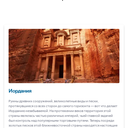
Иордания
Руины древних сооружений, великолепные виды и пески,
протянувшиеся со всех сторон до самого горизонта ― вот что делает
Иорданию незабываемой. На протяжении веков территория этой
страны являлась частью различных империй, чьей главной задачей
был контроль над популярными торговыми путями. Теперь посреди
золотых песков этой ближневосточной страны находятся настоящие