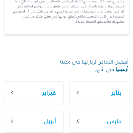
بشوارع واسعة تتراصف عليها الأشجار وتحفل بالمقاهي في الهواء الطلق حيث
تسود أجواء نابضة بالحياة، فيما يحتشد الناس بالقرب من النوافير المائية التي
تتراقص على أنغام الموسيقى في ساحة الجمهورية. ولا شكّ في أنّ المطاعم
المجاورة لدار الأوبرا الأرمينية والتي تغلق أبوابها في وقتٍ متأخر من الليل،
ستبهرك بمأكولاتها المحلية اللذيذة.
أفضل الأماكن لزيارتها في مدينة
أرمينيا
في شهر
يناير
فبراير
مارس
أبريل