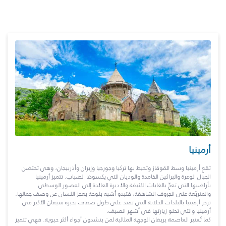
أرمينيا
تقع أرمينيا وسط القوقاز وتحيط بها تركيا وجورجيا وإيران وأذربيجان، وهي تحتضن
الجبال الوعرة والبراكين الخامدة والوديان التي يكسوها الضباب. تتميز أرمينيا
بأراضيها التي تعجّ بالغابات الكثيفة والأديرة العائدة إلى العصور الوسطى
والمتربّعة على الجروف الشاهقة، فتبدو أشبه بلوحة يعجز اللسان عن وصف جمالها.
تزخر أرمينيا بالبلدات الخلابة التي تمتد على طول ضفاف بحيرة سيفان الأكبر في
أرمينيا والتي تحلو زيارتها في أشهر الصيف.
كما تُعتبر العاصمة يريفان الوجهة المثالية لمن ينشدون أجواء أكثر حيوية. فهي تتميز