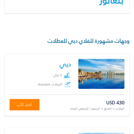
بنغالور
وجهات مشهورة للفلاي دبي للعطلات
دبي
3 ليال
الرحلات متضمنة
USD 430
احجز الآن
الرحلات + الفندق + الرسوم / للشخص الواحد