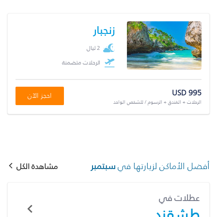
زنجبار
2 ليال
الرحلات متضمنة
USD 995
احجز الآن
الرحلات + الفندق + الرسوم / للشخص الواحد
أفضل الأماكن لزيارتها في
سبتمبر
مشاهدة الكل
عطلات في
طشقند