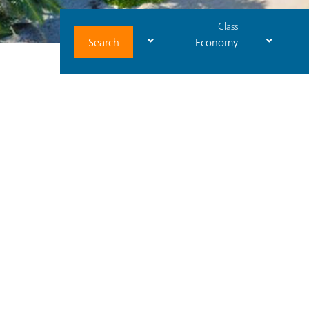
Class
Search
Economy