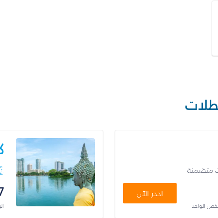
طلات
ك
ت متضمنة
7
احجز الآن
شخص الواحد
ال