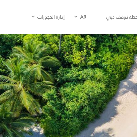
طة توقف دبي
AR
إدارة الحجوزات