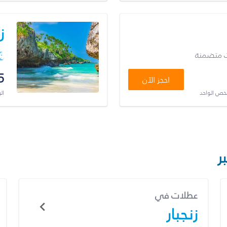
ز
ت متضمنة
5
احجز الآن
شخص الواحد
ال
ر
عطلات في
زنجبار