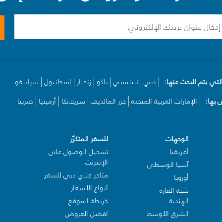
لتي يتم البحث عنها:
دبي
تبيليسي
باكو
زنجبار
إسطنبول
سراييفو
بها:
الإمارات العربية المتحدة
جزر المالديف
سريلانكا
أرمينيا
صربيا
الوجهات
للسفر المتكرّر
أفريقيا
تسجيل الوصول على
الإنترنت
آسيا الوسطى
متاجر فلاي دبي للسفر
أوروبا
أنواع الأسعار
شبه القارة
الهندية
خريطة الموقع
الشرق الأوسط
افضل العروض