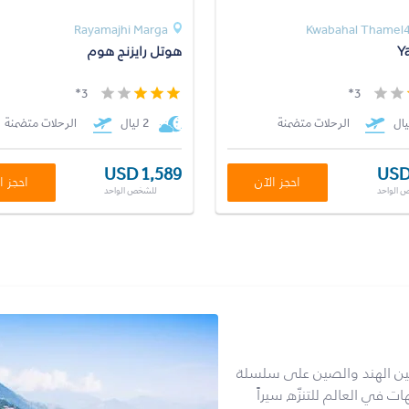
Rayamajhi Marga
Kwabahal Thamel
Y
هوتل رايزنج هوم
3*
3*
الرحلات متضمنة
2 ليال
الرحلات متضمنة
USD 1,589
USD
احجز الآن
احجز ا
 الواحد
للشخص الواحد
ين الهند والصين على سلسلة
ت في العالم للتنزّه سيراً