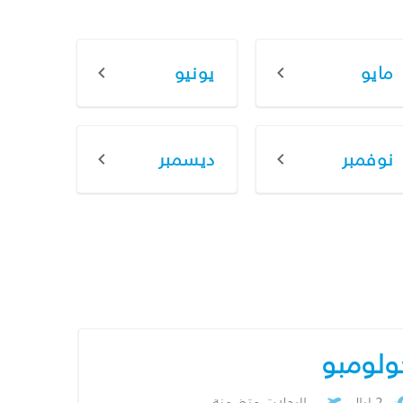
مايو
يونيو
نوفمبر
ديسمبر
ولومبو
2 ليال
الرحلات متضمنة