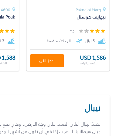
44600
Paknajol Marg
بيهايف هوستل
ala Peak
3*
3 ليال
الرحلات متضمنة
3 ليال
 1,588
USD 1,586
احجز الآن
للشخص الواحد
للشخص
نيبال
تضمّ نيبال أعلى القمم على وجه الأرض، وهي تقع ب
جبال هيمالايا. لا عجب إذاً في أن تكون من أشهر الوجها