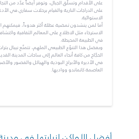
على الأقدام وتسلّق الجبال، وتوفر أيضاً عدّد من التج
على الدراجات النارية والقيام برحلات سفاري في الأدغ
الاستوائية.
أما لمن ينشدون تمضية عطلة أكثر هدوءاً، فيمكنهم 
الاسترخاء مثل الاطلاع على المعالم الثقافية واكتشا
في الطبيعة المحيطة.
وبفضل هذا التنوّع الطبيعي الملهم، تتمتّع نيبال بتر
الحجّاج من كافة أنحاء العالم إلى ساحات المدينة الق
في الأديرة والأبراج البوذية والهياكل والقصور والأضر
العاصمة كاتماندو وواديها.
أفضل الأماكن لزيارتها في مدينة