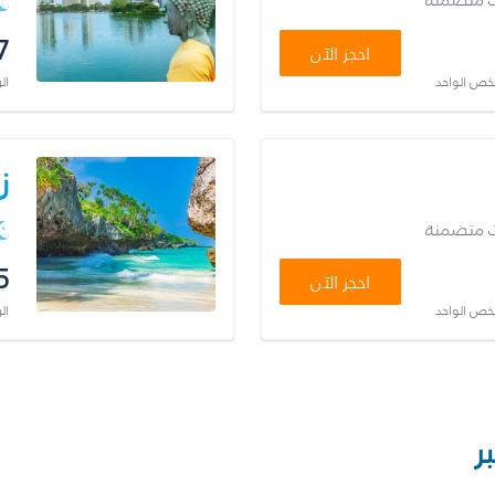
7
احجز الآن
شخص الواحد
ال
ز
ت متضمنة
5
احجز الآن
شخص الواحد
ال
ر