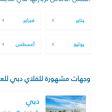
يناير
فبراير
يوليو
أغسطس
وجهات مشهورة للفلاي دبي للع
دبي
3 ليال
الرحلا