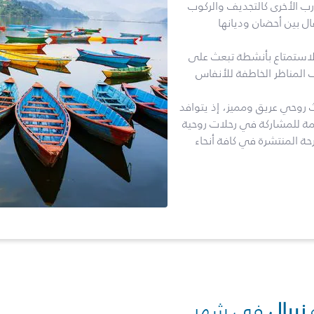
ارب الأخرى كالتجديف والركوب
ال بين أحضان وديانها
الاستمتاع بأنشطة تبعث على
ف المناظر الخاطفة للأنفاس
اث روحي عريق ومميز، إذ يتوافد
ديمة للمشاركة في رحلات روحية
حة المنتشرة في كافة أنحاء
نيبال
في شهر