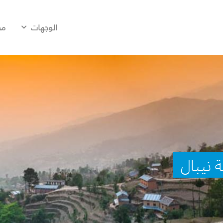
الوجهات
مح
 نيبال