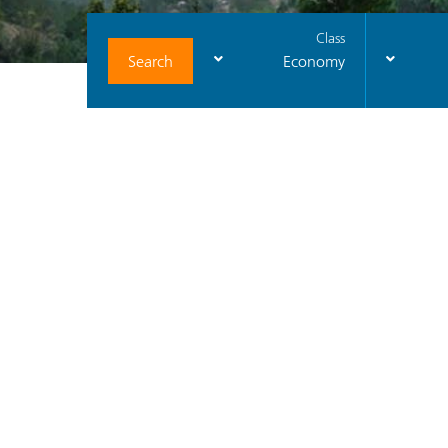
Class
Search
Economy