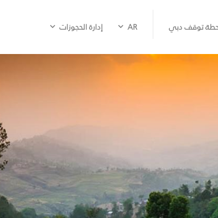
طة توقف دبي
AR
إدارة الحجوزات