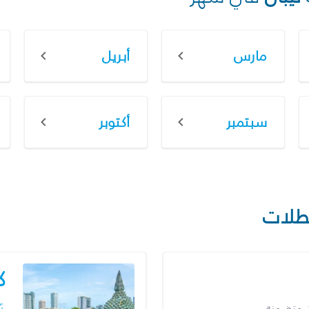
مارس
أبريل
سبتمبر
أكتوبر
طلات
ك
ت متضمنة