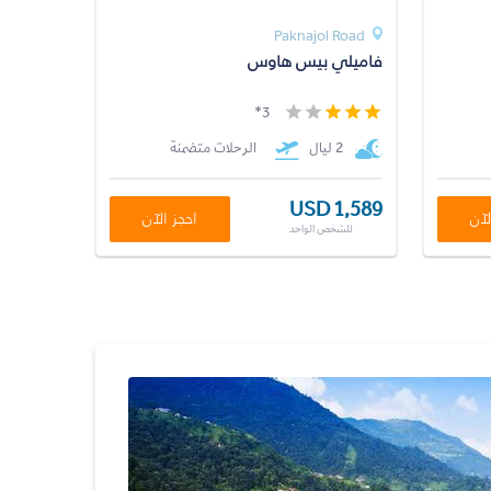
Paknajol Road
فاميلي بيس هاوس
3*
2 ليال
الرحلات متضمنة
USD 1,589
لآن
احجز الآن
للشخص الواحد