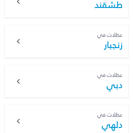
طشقند
عطلات في
زنجبار
عطلات في
دبي
عطلات في
دلهي