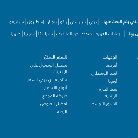
لتي يتم البحث عنها:
دبي
تبيليسي
باكو
زنجبار
إسطنبول
سراييفو
بها:
الإمارات العربية المتحدة
جزر المالديف
سريلانكا
أرمينيا
صربيا
الوجهات
للسفر المتكرّر
أفريقيا
تسجيل الوصول على
الإنترنت
آسيا الوسطى
متاجر فلاي دبي للسفر
أوروبا
أنواع الأسعار
شبه القارة
الهندية
خريطة الموقع
الشرق الأوسط
افضل العروض
الرحلة