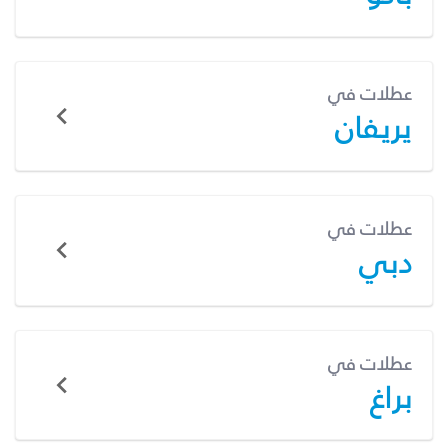
عطلات في
يريفان
عطلات في
دبي
عطلات في
براغ