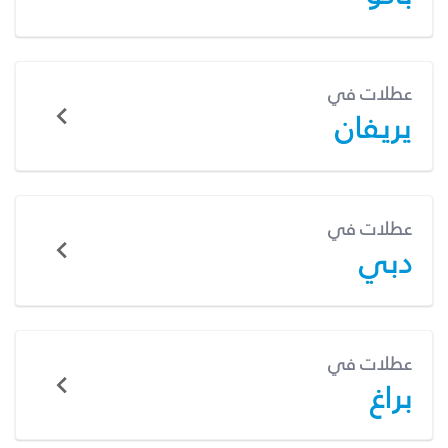
عطلات في
يريفان
عطلات في
دبي
عطلات في
براغ