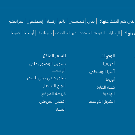
لتي يتم البحث عنها:
دبي
تبيليسي
باكو
زنجبار
إسطنبول
سراييفو
بها:
الإمارات العربية المتحدة
جزر المالديف
سريلانكا
أرمينيا
صربيا
الوجهات
للسفر المتكرّر
أفريقيا
تسجيل الوصول على
الإنترنت
آسيا الوسطى
متاجر فلاي دبي للسفر
أوروبا
أنواع الأسعار
شبه القارة
الهندية
خريطة الموقع
الشرق الأوسط
افضل العروض
الرحلة