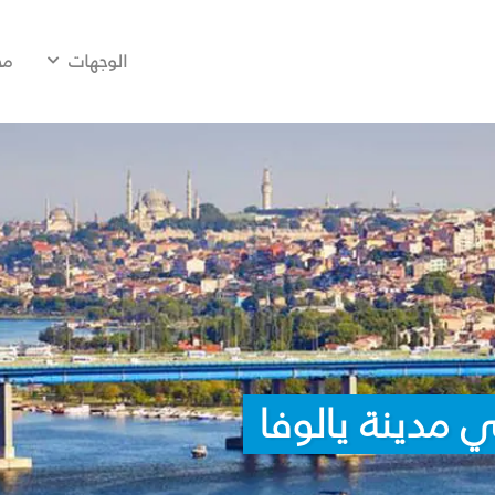
الوجهات
مح
 مدينة يالوفا