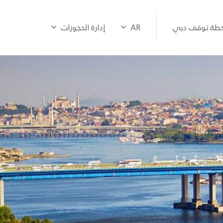
طة توقف دبي
AR
إدارة الحجوزات