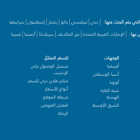
لتي يتم البحث عنها:
دبي
تبيليسي
باكو
زنجبار
إسطنبول
سراييفو
بها:
الإمارات العربية المتحدة
جزر المالديف
سريلانكا
أرمينيا
صربيا
الوجهات
للسفر المتكرّر
أفريقيا
تسجيل الوصول على
الإنترنت
آسيا الوسطى
متاجر فلاي دبي للسفر
أوروبا
أنواع الأسعار
شبه القارة
الهندية
خريطة الموقع
الشرق الأوسط
افضل العروض
الرحلة