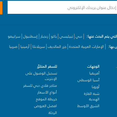
لتي يتم البحث عنها:
دبي
تبيليسي
باكو
زنجبار
إسطنبول
سراييفو
بها:
الإمارات العربية المتحدة
جزر المالديف
سريلانكا
أرمينيا
صربيا
الوجهات
للسفر المتكرّر
أفريقيا
تسجيل الوصول على
الإنترنت
آسيا الوسطى
متاجر فلاي دبي للسفر
أوروبا
أنواع الأسعار
شبه القارة
الهندية
خريطة الموقع
الشرق الأوسط
افضل العروض
الرحلة