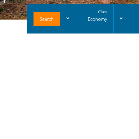
Class
Search
Economy