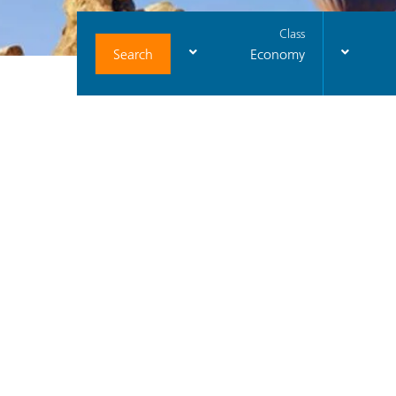
Class
Search
Economy