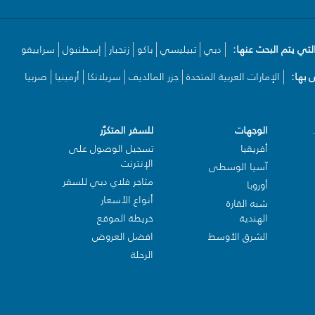
لتي يتم البحث عنها:
دبي
تبيليسي
باكو
زنجبار
إسطنبول
سراييفو
بها:
الإمارات العربية المتحدة
جزر المالديف
سريلانكا
أرمينيا
صربيا
الوجهات
للسفر المتكرّر
أفريقيا
تسجيل الوصول على
الإنترنت
آسيا الوسطى
متاجر فلاي دبي للسفر
أوروبا
أنواع الأسعار
شبه القارة
الهندية
خريطة الموقع
الشرق الأوسط
افضل العروض
الرحلة