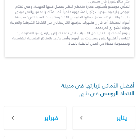
مثل يكاترينبورغ في سيبيريا.
تتحلّى موسكو بأسلوب عمارة منقطع النظير بفضل قببها المهيبة، وهي تقدّم
عروض باليه ومسرحيات وأوبرا مشهورة عالمياً. كما تمدّك بلدة مينيرالني فودي
بالراحة والاسترخاء بفضل جمالها الطبيعي الأخاذ ومنتجعات السبا التي تسودها
أجواء السكينة. أما قازان فتبهرك بمزيجها التتارستاني بين الثقافة الشرقية والغربية
وحياة الشوارع المزدحمة.
يتوفر أمامك إذاً العديد من الأسباب التي تدفعك إلى زيارة روسيا العظيمة، إذ
تترامى أراضيها على مساحات من أوروبا وآسيا وتزخر بالمناظر الطبيعية الشاسعة
وبمجموعة مميزة من المدن النابضة بالحياة.
أفضل الأماكن لزيارتها في مدينة
الاتحاد الروسي
في شهر
يناير
فبراير