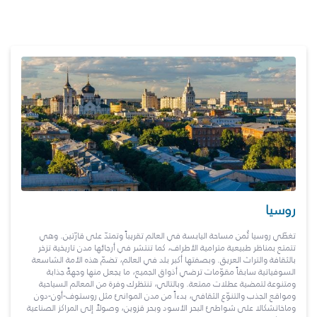
روسيا
تغطّي روسيا ثُمن مساحة اليابسة في العالم تقريباً وتمتدّ على قارّتين. وهي
تتمتع بمناظر طبيعية مترامية الأطراف، كما تنتشر في أرجائها مدن تاريخية تزخر
بالثقافة والتراث العريق. وبصفتها أكبر بلد في العالم، تضمّ هذه الأمة الشاسعة
السوفياتية سابقاً مقوّمات ترضي أذواق الجميع، ما يجعل منها وجهةً جذابة
ومتنوعة لتمضية عطلات ممتعة. وبالتالي، تنتظرك وفرة من المعالم السياحية
ومواقع الجذب والتنوّع الثقافي، بدءاً من مدن الموانئ مثل روستوف-أون-دون
وماخاتشكالا على شواطئ البحر الأسود وبحر قزوين، وصولاً إلى المراكز الصناعية