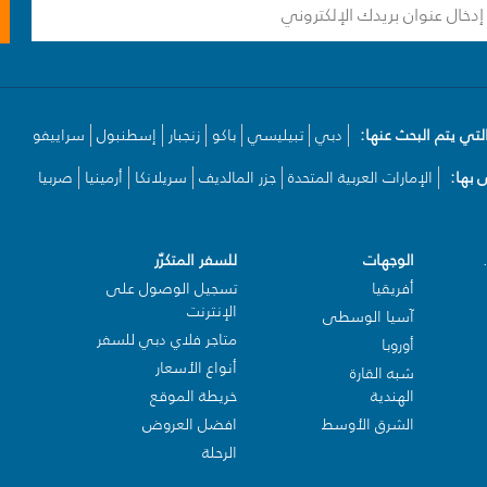
لتي يتم البحث عنها:
دبي
تبيليسي
باكو
زنجبار
إسطنبول
سراييفو
بها:
الإمارات العربية المتحدة
جزر المالديف
سريلانكا
أرمينيا
صربيا
الوجهات
للسفر المتكرّر
أفريقيا
تسجيل الوصول على
الإنترنت
آسيا الوسطى
متاجر فلاي دبي للسفر
أوروبا
أنواع الأسعار
شبه القارة
الهندية
خريطة الموقع
الشرق الأوسط
افضل العروض
الرحلة