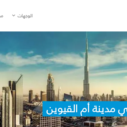
الوجهات
مح
 مدينة أم القيوين