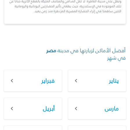
وتطلّ على مدينة القاهرة. لا تقلّ المدافن والمتاحف المليئة بالقطع الأثرية شأناً عن
تلك الموجودة في الإسكندرية، حيث يطغى تأثير الحضارتين اليونانية والرومانية
اللتين ساهمتا في إثراء الحضارة المصرية المزدهرة منذ زمن بعيد.
أفضل الأماكن لزيارتها في مدينة
مصر
في شهر
يناير
فبراير
مارس
أبريل