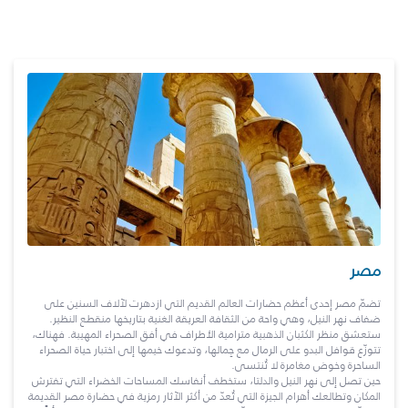
مصر
تضمّ مصر إحدى أعظم حضارات العالم القديم التي ازدهرت لآلاف السنين على
ضفاف نهر النيل، وهي واحة من الثقافة العريقة الغنية بتاريخها منقطع النظير.
ستعشق منظر الكثبان الذهبية مترامية الأطراف في أفق الصحراء المهيبة. فهناك،
تتوزّع قوافل البدو على الرمال مع جِمالها، وتدعوك خيمها إلى اختبار حياة الصحراء
الساحرة وخوض مغامرة لا تُنتسى.
حين تصل إلى نهر النيل والدلتا، ستخطف أنفاسك المساحات الخضراء التي تفترش
المكان وتطالعك أهرام الجيزة التي تُعدّ من أكثر الآثار رمزية في حضارة مصر القديمة