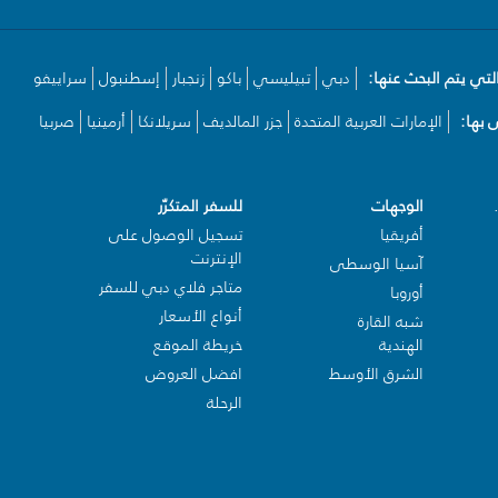
لتي يتم البحث عنها:
دبي
تبيليسي
باكو
زنجبار
إسطنبول
سراييفو
بها:
الإمارات العربية المتحدة
جزر المالديف
سريلانكا
أرمينيا
صربيا
الوجهات
للسفر المتكرّر
أفريقيا
تسجيل الوصول على
الإنترنت
آسيا الوسطى
متاجر فلاي دبي للسفر
أوروبا
أنواع الأسعار
شبه القارة
الهندية
خريطة الموقع
الشرق الأوسط
افضل العروض
الرحلة