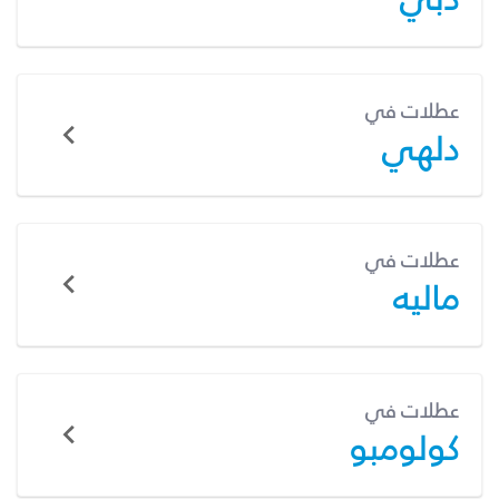
عطلات في
دلهي
عطلات في
ماليه
عطلات في
كولومبو