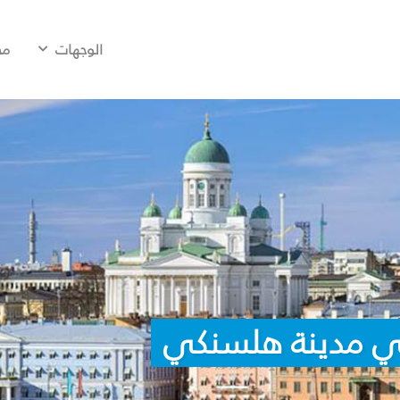
الوجهات
مح
في مدينة هلسنكي