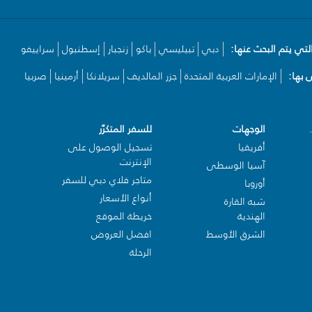
لتي يتم البحث عنها:
دبي
تبيليسي
باكو
زنجبار
إسطنبول
سراييفو
بها:
الإمارات العربية المتحدة
جزر المالديف
سريلانكا
أرمينيا
صربيا
الوجهات
للسفر المتكرّر
أفريقيا
تسجيل الوصول على
الإنترنت
آسيا الوسطى
متاجر فلاي دبي للسفر
أوروبا
أنواع الأسعار
شبه القارة
الهندية
خريطة الموقع
الشرق الأوسط
افضل العروض
الرحلة