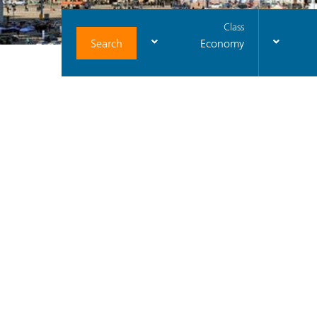
Class
Search
Economy