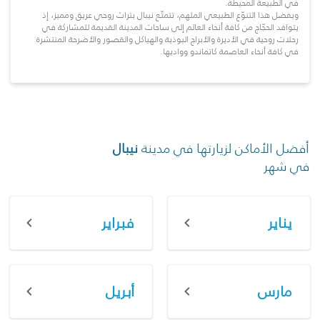
في الطبيعة المحيطة.
وبفضل هذا التنوّع الطبيعي الملهم، تتمتّع نيبال بتراث روحي عريق ومميز، إذ
يتوافد الحجّاج من كافة أنحاء العالم إلى ساحات المدينة القديمة للمشاركة في
رحلات روحية في الأديرة والأبراج البوذية والهياكل والقصور والأضرحة المنتشرة
في كافة أنحاء العاصمة كاتماندو وواديها.
أفضل الأماكن لزيارتها في مدينة
نيبال
في شهر
يناير
فبراير
مارس
أبريل