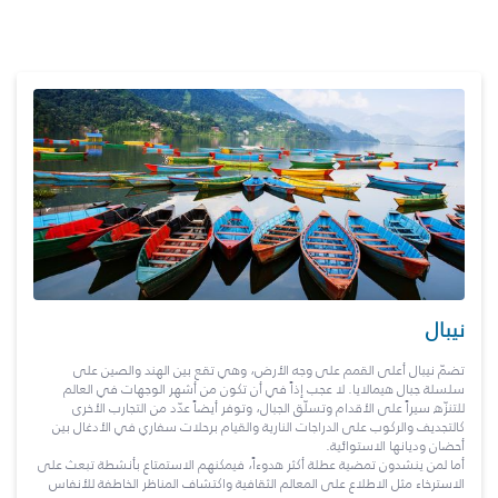
نيبال
تضمّ نيبال أعلى القمم على وجه الأرض، وهي تقع بين الهند والصين على
سلسلة جبال هيمالايا. لا عجب إذاً في أن تكون من أشهر الوجهات في العالم
للتنزّه سيراً على الأقدام وتسلّق الجبال، وتوفر أيضاً عدّد من التجارب الأخرى
كالتجديف والركوب على الدراجات النارية والقيام برحلات سفاري في الأدغال بين
أحضان وديانها الاستوائية.
أما لمن ينشدون تمضية عطلة أكثر هدوءاً، فيمكنهم الاستمتاع بأنشطة تبعث على
الاسترخاء مثل الاطلاع على المعالم الثقافية واكتشاف المناظر الخاطفة للأنفاس