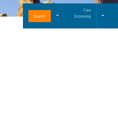
Class
Search
Economy