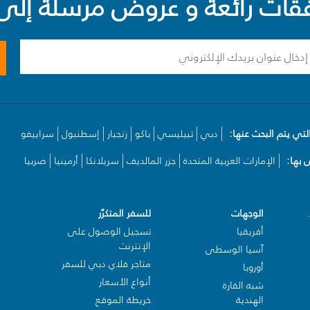
ت رائعة و عروض مرسلة إلى 
لتي يتم البحث عنها:
دبي
تبيليسي
باكو
زنجبار
إسطنبول
سراييفو
بها:
الإمارات العربية المتحدة
جزر المالديف
سريلانكا
أرمينيا
صربيا
الوجهات
للسفر المتكرّر
أفريقيا
تسجيل الوصول على
الإنترنت
آسيا الوسطى
متاجر فلاي دبي للسفر
أوروبا
أنواع الأسعار
شبه القارة
الهندية
خريطة الموقع