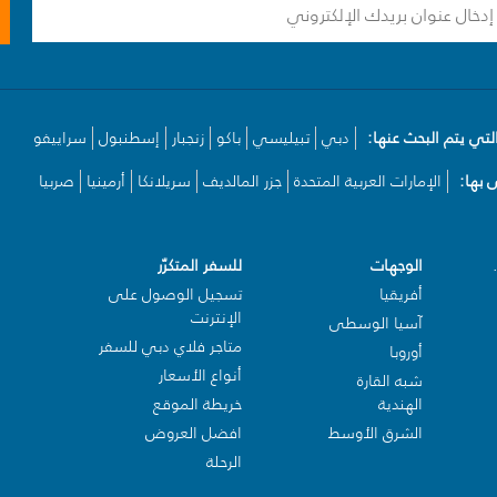
لتي يتم البحث عنها:
دبي
تبيليسي
باكو
زنجبار
إسطنبول
سراييفو
بها:
الإمارات العربية المتحدة
جزر المالديف
سريلانكا
أرمينيا
صربيا
الوجهات
للسفر المتكرّر
أفريقيا
تسجيل الوصول على
الإنترنت
آسيا الوسطى
متاجر فلاي دبي للسفر
أوروبا
أنواع الأسعار
شبه القارة
الهندية
خريطة الموقع
الشرق الأوسط
افضل العروض
الرحلة