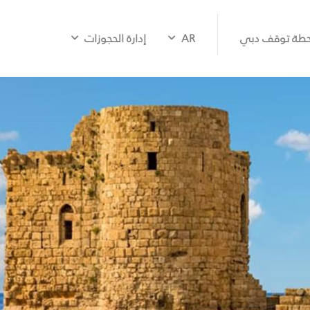
طة توقف دبي
AR
إدارة الحجوزات