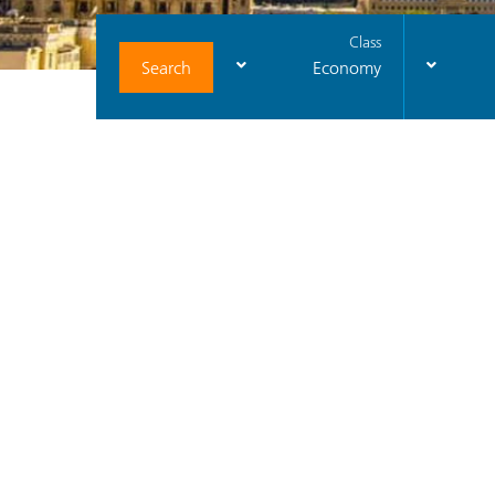
Class
Search
Economy