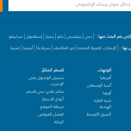
لتي يتم البحث عنها:
دبي
تبيليسي
باكو
زنجبار
إسطنبول
سراييفو
بها:
الإمارات العربية المتحدة
جزر المالديف
سريلانكا
أرمينيا
صربيا
الوجهات
للسفر المتكرّر
أفريقيا
تسجيل الوصول على
الإنترنت
آسيا الوسطى
متاجر فلاي دبي للسفر
أوروبا
أنواع الأسعار
شبه القارة
الهندية
خريطة الموقع
الشرق الأوسط
افضل العروض
الرحلة