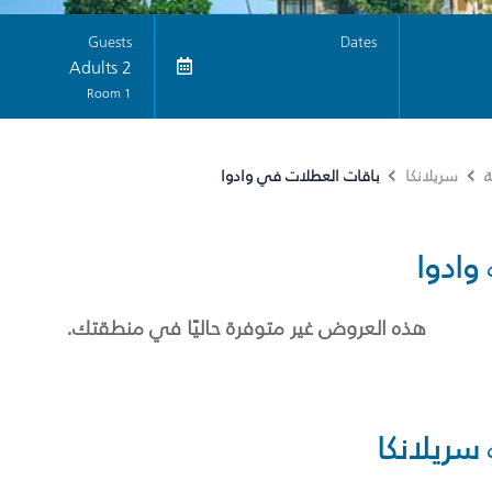
Guests
Dates
2 Adults
1 Room
باقات العطلات في وادوا
ة
سريلانكا
وادوا
هذه العروض غير متوفرة حاليًا في منطقتك.
سريلانكا