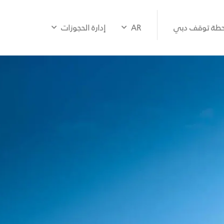
طة توقف دبي
AR
إدارة الحجوزات