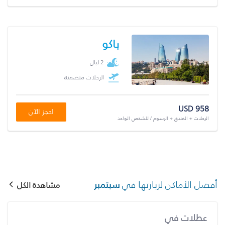
باكو
2 ليال
الرحلات متضمنة
USD 958
احجز الآن
الرحلات + الفندق + الرسوم / للشخص الواحد
أفضل الأماكن لزيارتها في
سبتمبر
مشاهدة الكل
عطلات في