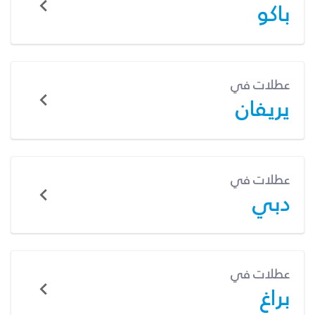
باكو
عطلات في
يريفان
عطلات في
دبي
عطلات في
براغ