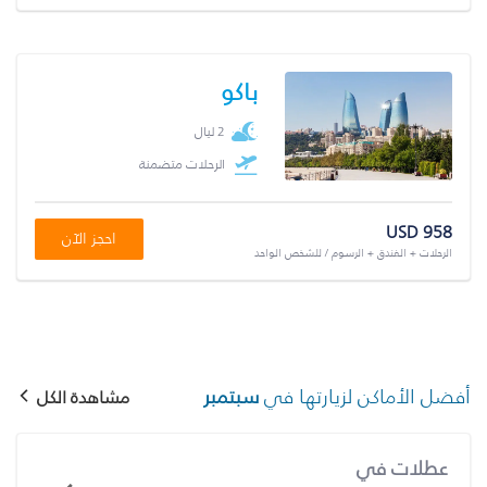
باكو
2 ليال
الرحلات متضمنة
USD 958
احجز الآن
الرحلات + الفندق + الرسوم / للشخص الواحد
أفضل الأماكن لزيارتها في
سبتمبر
مشاهدة الكل
عطلات في