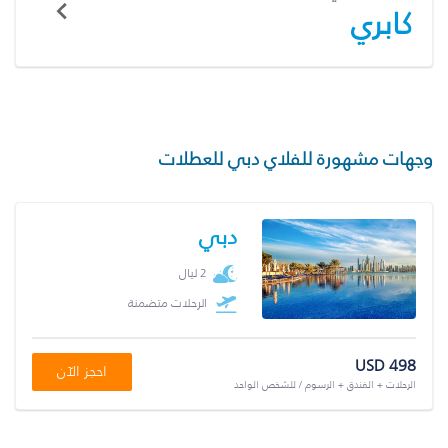
كابري
وجهات مشهورة للفلاي دبي للعطلات
دبي
2 ليال
الرحلات متضمنة
USD 498
احجز الآن
الرحلات + الفندق + الرسوم / للشخص الواحد