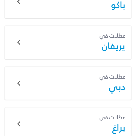
باكو
عطلات في
يريفان
عطلات في
دبي
عطلات في
براغ