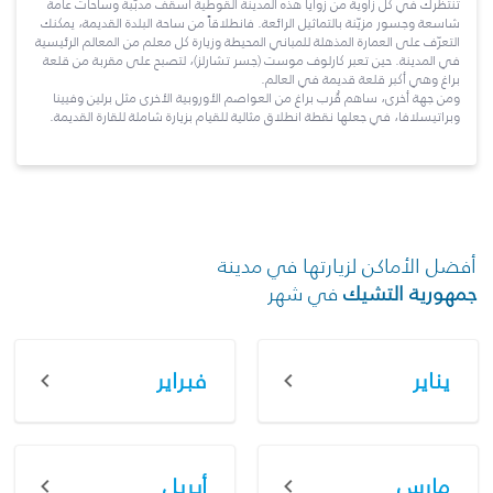
تنتظرك في كل زاوية من زوايا هذه المدينة القوطية أسقف مدبّبة وساحات عامة
شاسعة وجسور مزيّنة بالتماثيل الرائعة. فانطلاقاً من ساحة البلدة القديمة، يمكنك
التعرّف على العمارة المذهلة للمباني المحيطة وزيارة كل معلم من المعالم الرئيسية
في المدينة. حين تعبر كارلوف موست (جسر تشارلز)، لتصبح على مقربة من قلعة
براغ وهي أكبر قلعة قديمة في العالم.
ومن جهة أخرى، ساهم قُرب براغ من العواصم الأوروبية الأخرى مثل برلين وفيينا
وبراتيسلافا، في جعلها نقطة انطلاق مثالية للقيام بزيارة شاملة للقارة القديمة.
أفضل الأماكن لزيارتها في مدينة
جمهورية التشيك
في شهر
يناير
فبراير
مارس
أبريل