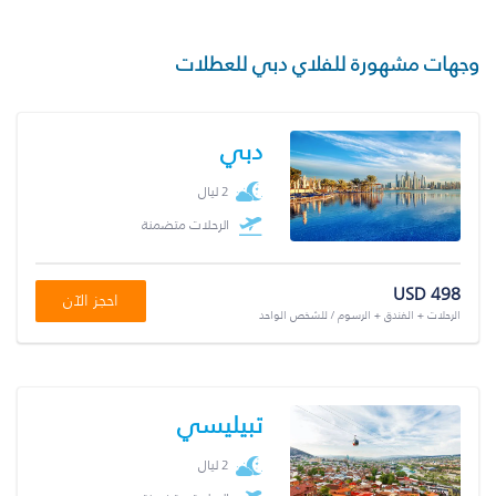
وجهات مشهورة للفلاي دبي للعطلات
دبي
2 ليال
الرحلات متضمنة
USD 498
احجز الآن
الرحلات + الفندق + الرسوم / للشخص الواحد
تبيليسي
2 ليال