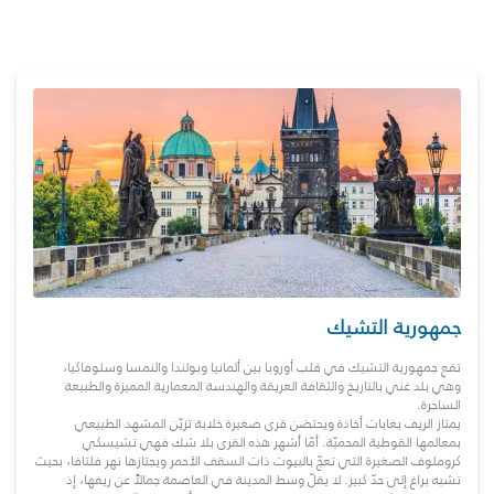
جمهورية التشيك
تقع جمهورية التشيك في قلب أوروبا بين ألمانيا وبولندا والنمسا وسلوفاكيا،
وهي بلد غني بالتاريخ والثقافة العريقة والهندسة المعمارية المميزة والطبيعة
الساحرة.
يمتاز الريف بغابات أخاذة ويحتضن قرى صغيرة خلابة تزيّن المشهد الطبيعي
بمعالمها القوطية المحميّة. أمّا أشهر هذه القرى بلا شك فهي تشيسكي
كروملوف الصغيرة التي تعجّ بالبيوت ذات السقف الأحمر ويجتازها نهر فلتافا، بحيث
تشبه براغ إلى حدّ كبير. لا يقلّ وسط المدينة في العاصمة جمالاً عن ريفها، إذ