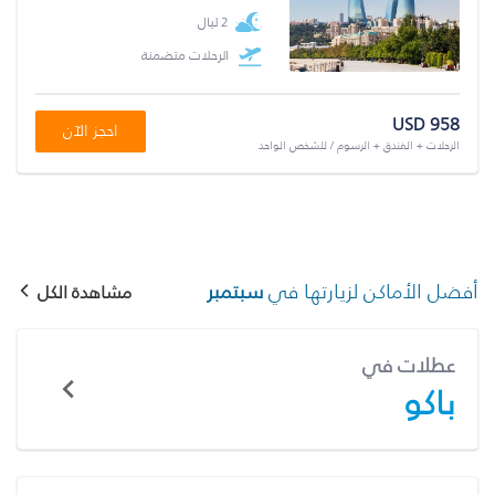
2 ليال
الرحلات متضمنة
USD 958
احجز الآن
الرحلات + الفندق + الرسوم / للشخص الواحد
أفضل الأماكن لزيارتها في
سبتمبر
مشاهدة الكل
عطلات في
باكو