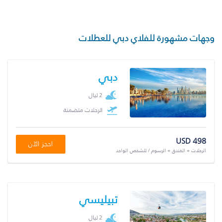
وجهات مشهورة للفلاي دبي للعطلات
دبي
2 ليال
الرحلات متضمنة
USD 498
احجز الآن
الرحلات + الفندق + الرسوم / للشخص الواحد
تبيليسي
2 ليال