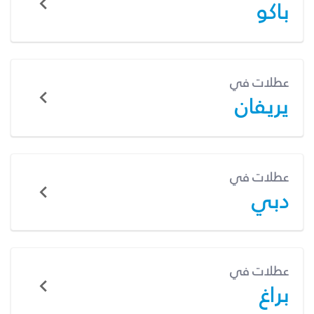
باكو
عطلات في
يريفان
عطلات في
دبي
عطلات في
براغ