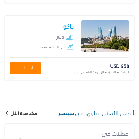
باكو
2 ليال
الرحلات متضمنة
USD 958
احجز الآن
الرحلات + الفندق + الرسوم / للشخص الواحد
أفضل الأماكن لزيارتها في
سبتمبر
مشاهدة الكل
عطلات في