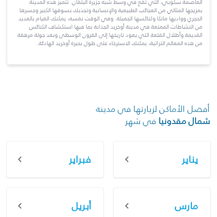
العاصمة سكوبي، التي تقع في وسط شبه جزيرة البلقان. تتميز هذه المدينة
بمزيجها المثالي من العجائب الطبيعية والإنسانية وتجذبك بسوقها الكبير وجسرها
الحجري وواديها ماتكا وكنائسها الجميلة. وفي الوقت نفسه، يمكنك القيام بالعديد
من النشاطات الممتعة في مدينة أوخريد الجذابة بما فيها استكشاف الكنائس
القديمة وأطلال القلعة التي يعود تاريخها إلى القرون الوسطى وبعد جولة مرهقة
من هذه المعالم التراثية، يمكنك الاسترخاء على طول بحيرة أوخريد الهادئة.
أفضل الأماكن لزيارتها في مدينة
شمال مقدونيا
في شهر
يناير
فبراير
مارس
أبريل