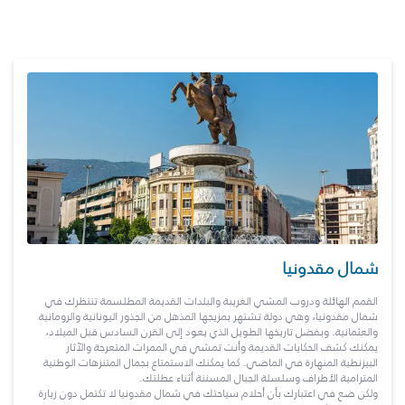
شمال مقدونيا
القمم الهائلة ودروب المشي الغريبة والبلدات القديمة المطلسمة تنتظرك في
شمال مقدونيا، وهي دولة تشتهر بمزيجها المذهل من الجذور اليونانية والرومانية
والعثمانية. وبفضل تاريخها الطويل الذي يعود إلى القرن السادس قبل الميلاد،
يمكنك كشف الحكايات القديمة وأنت تمشي في الممرات المتعرجة والآثار
البيزنطية المنهارة في الماضي. كما يمكنك الاستمتاع بجمال المتنزهات الوطنية
المترامية الأطراف وسلسلة الجبال المسننة أثناء عطلتك.
ولكن ضع في اعتبارك بأن أحلام سياحتك في شمال مقدونيا لا تكتمل دون زيارة