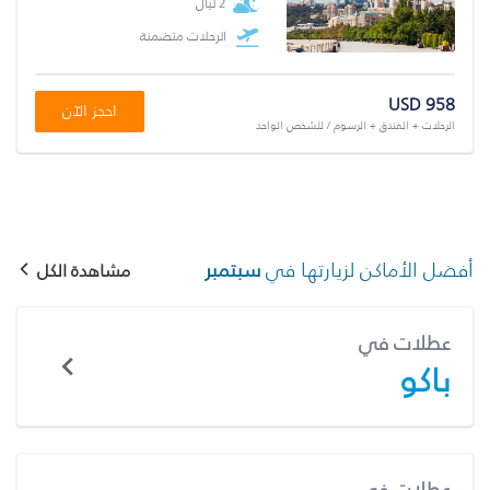
2 ليال
الرحلات متضمنة
USD 958
احجز الآن
الرحلات + الفندق + الرسوم / للشخص الواحد
أفضل الأماكن لزيارتها في
سبتمبر
مشاهدة الكل
عطلات في
باكو