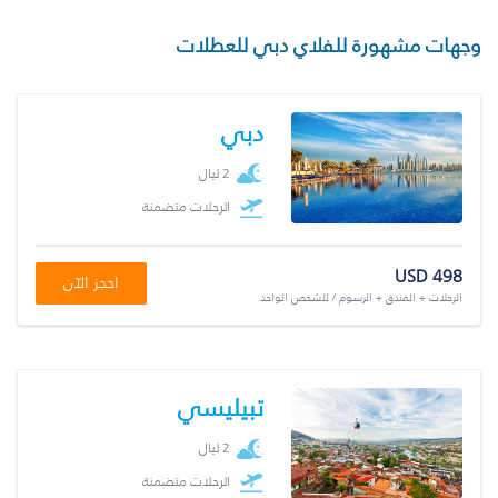
وجهات مشهورة للفلاي دبي للعطلات
دبي
2 ليال
الرحلات متضمنة
USD 498
احجز الآن
الرحلات + الفندق + الرسوم / للشخص الواحد
تبيليسي
2 ليال
الرحلات متضمنة