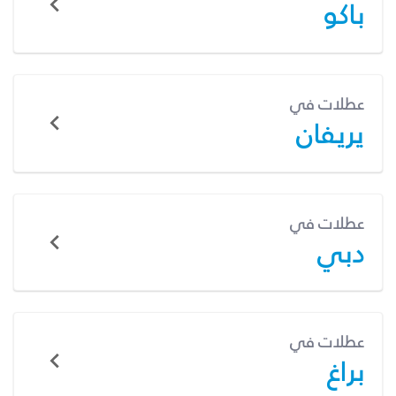
باكو
عطلات في
يريفان
عطلات في
دبي
عطلات في
براغ