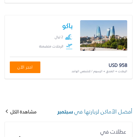
باكو
2 ليال
الرحلات متضمنة
USD 958
احجز الآن
الرحلات + الفندق + الرسوم / للشخص الواحد
أفضل الأماكن لزيارتها في
سبتمبر
مشاهدة الكل
عطلات في