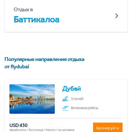
Отдых в
Баттикалоа
Популярные направления отдыха
от flydubai
Дубай
3 ночей
Включены рейсы
USD 430
Бронируйте
Авиабилеты + Гостиница + Налоги / на человека