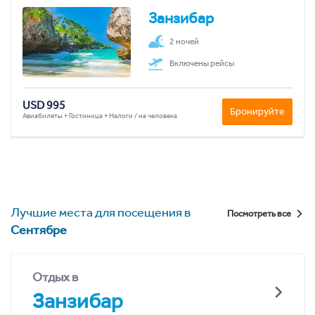
Занзибар
2 ночей
Включены рейсы
USD 995
Бронируйте
Авиабилеты + Гостиница + Налоги / на человека
Лучшие места для посещения в
Посмотреть все
Сентябре
Отдых в
Занзибар