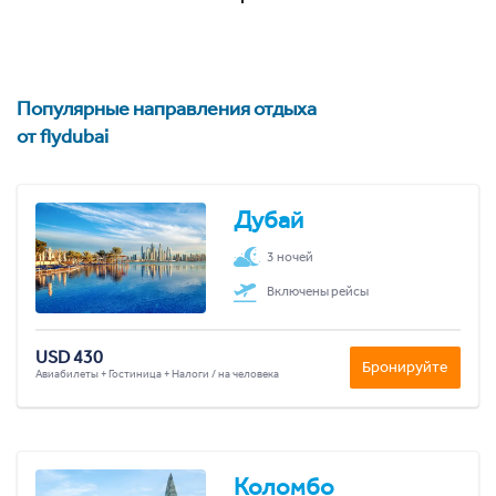
Популярные направления отдыха
от flydubai
Дубай
3 ночей
Включены рейсы
USD 430
Бронируйте
Авиабилеты + Гостиница + Налоги / на человека
Коломбо