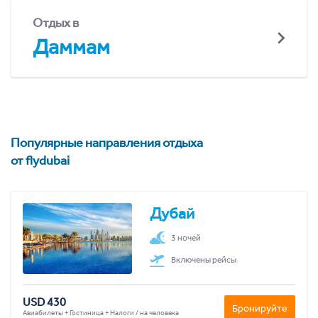
Отдых в
Даммам
Популярные направления отдыха
от flydubai
Дубай
3 ночей
Включены рейсы
USD 430
Бронируйте
Авиабилеты + Гостиница + Налоги / на человека