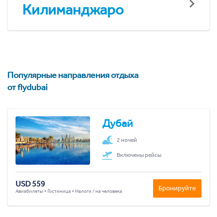
Килиманджаро
Популярные направления отдыха
от flydubai
Дубай
2 ночей
Включены рейсы
USD 559
Бронируйте
Авиабилеты + Гостиница + Налоги / на человека