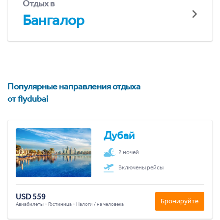
Отдых в
Бангалор
Популярные направления отдыха
от flydubai
Дубай
2 ночей
Включены рейсы
USD 559
Бронируйте
Авиабилеты + Гостиница + Налоги / на человека