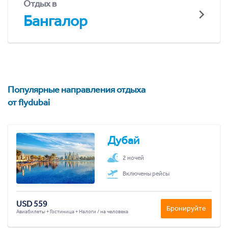
Отдых в
Бангалор
Популярные направления отдыха
от flydubai
Дубай
2 ночей
Включены рейсы
USD 559
Бронируйте
Авиабилеты + Гостиница + Налоги / на человека