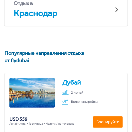
Отдых в
Краснодар
Популярные направления отдыха
от flydubai
Дубай
2 ночей
Включены рейсы
USD 559
Бронируйте
Авиабилеты + Гостиница + Налоги / на человека