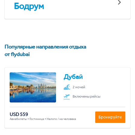
Бодрум
Популярные направления отдыха
от flydubai
Дубай
2 ночей
Включены рейсы
USD 559
Бронируйте
Авиабилеты + Гостиница + Налоги / на человека