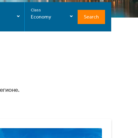
Class
Search
Economy
егионе.