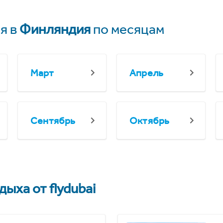
я в
Финляндия
по месяцам
Март
Апрель
Сентябрь
Октябрь
ыха от flydubai