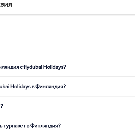
зия
ляндия с flydubai Holidays?
ubai Holidays в Финляндия?
я?
ь турпакет в Финляндия?