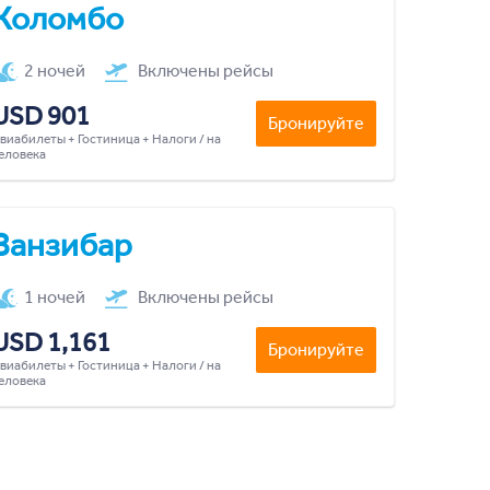
Коломбо
2 ночей
Включены рейсы
USD 901
Бронируйте
виабилеты + Гостиница + Налоги / на
еловека
Занзибар
1 ночей
Включены рейсы
USD 1,161
Бронируйте
виабилеты + Гостиница + Налоги / на
еловека