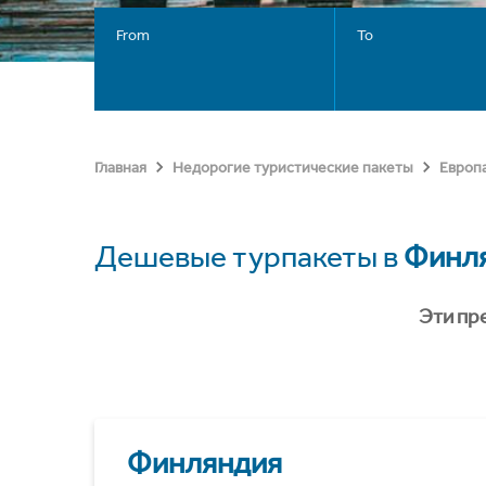
From
To
Главная
Недорогие туристические пакеты
Европ
Дешевые турпакеты в
Финл
Эти пр
Финляндия