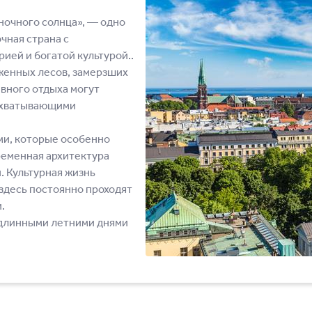
ночного солнца», — одно
чная страна с
ией и богатой культурой..
женных лесов, замерзших
вного отдыха могут
захватывающими
ми, которые особенно
ременная архитектура
 Культурная жизнь
 здесь постоянно проходят
.
 длинными летними днями