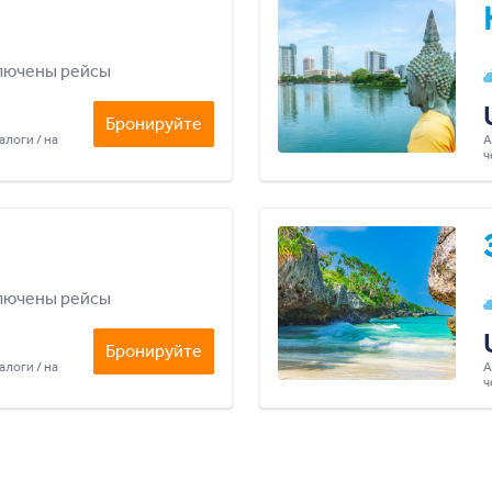
лючены рейсы
Бронируйте
алоги / на
А
ч
лючены рейсы
Бронируйте
алоги / на
А
ч