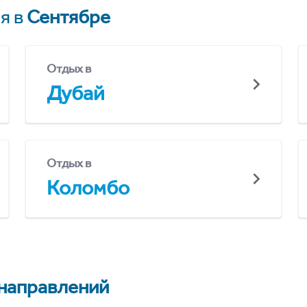
я в
Сентябре
Отдых в
Дубай
Отдых в
Коломбо
 направлений