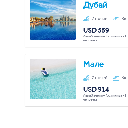
Дубай
2 ночей
Вк
USD 559
Авиабилеты + Гостиница + Н
человека
Мале
2 ночей
Вк
USD 914
Авиабилеты + Гостиница + Н
человека