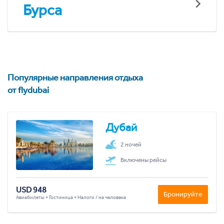
Бурса
Популярные направления отдыха
от flydubai
Дубай
2 ночей
Включены рейсы
USD 948
Бронируйте
Авиабилеты + Гостиница + Налоги / на человека