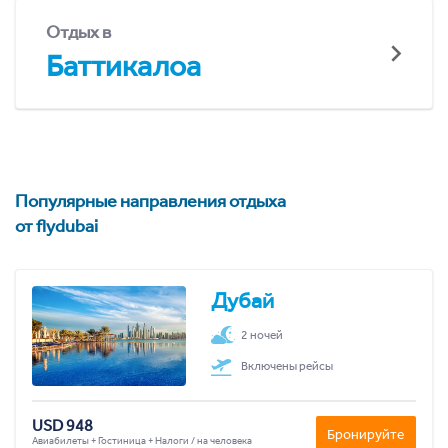
Отдых в
Баттикалоа
Популярные направления отдыха
от flydubai
Дубай
2 ночей
Включены рейсы
USD 948
Бронируйте
Авиабилеты + Гостиница + Налоги / на человека