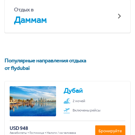
Отдых в
Даммам
Популярные направления отдыха
от flydubai
Дубай
2 ночей
Включены рейсы
USD 948
Бронируйте
Авиабилеты + Гостиница + Налоги / на человека