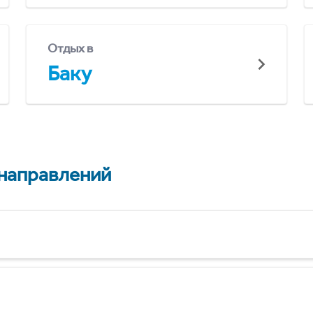
Отдых в
Баку
 направлений