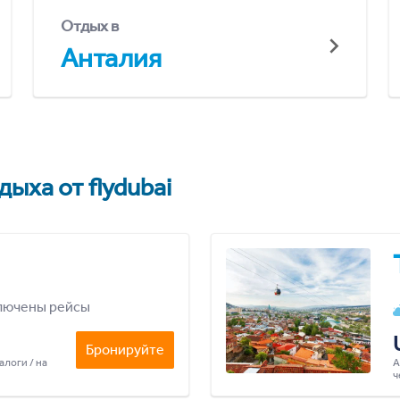
Отдых в
Анталия
ыха от flydubai
лючены рейсы
Бронируйте
алоги / на
А
ч