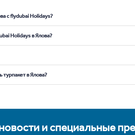
а с flydubai Holidays?
bai Holidays в Ялова?
ь турпакет в Ялова?
 новости и специальные пр