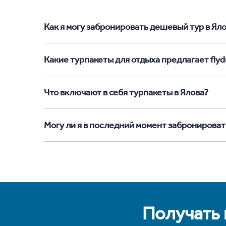
Как я могу забронировать дешевый тур в Ялов
Какие турпакеты для отдыха предлагает flydu
Что включают в себя турпакеты в Ялова?
Могу ли я в последний момент забронироват
Получать