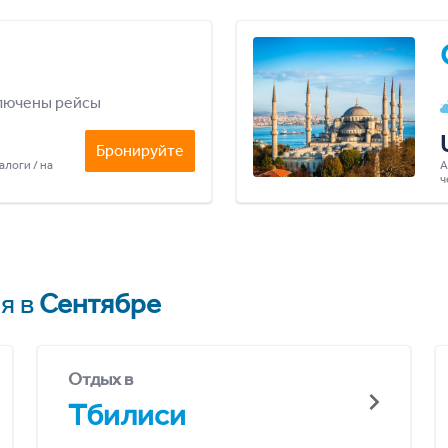
лючены рейсы
Бронируйте
алоги / на
А
ч
я в
Сентябре
Отдых в
Тбилиси