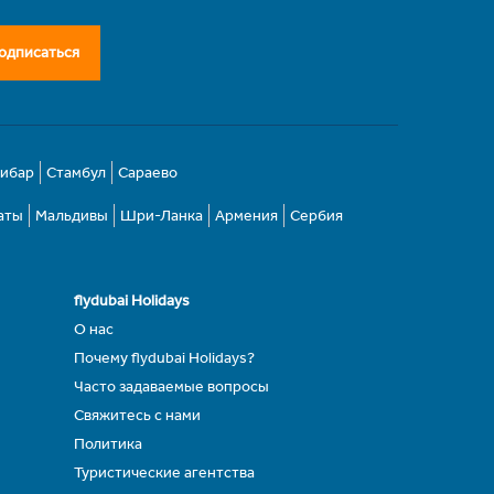
одписаться
зибар
Стамбул
Сараево
аты
Мальдивы
Шри-Ланка
Армения
Сербия
flydubai Holidays
О нас
Почему flydubai Holidays?
Часто задаваемые вопросы
Свяжитесь с нами
Политика
Туристические агентства