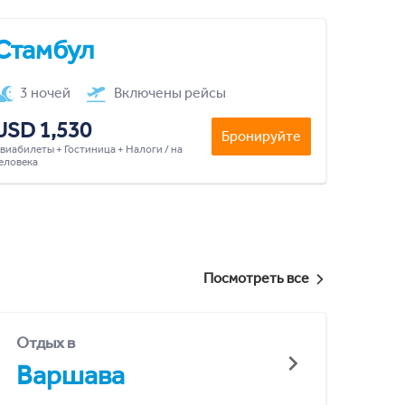
Стамбул
3 ночей
Включены рейсы
USD 1,530
Бронируйте
виабилеты + Гостиница + Налоги / на
еловека
Посмотреть все
Отдых в
Варшава