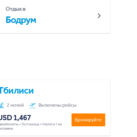
Отдых в
Бодрум
Тбилиси
2 ночей
Включены рейсы
USD 1,467
Бронируйте
виабилеты + Гостиница + Налоги / на
еловека