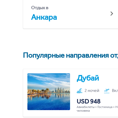
Отдых в
Анкара
Популярные направления отд
Дубай
2 ночей
Вк
USD 948
Авиабилеты + Гостиница + Н
человека