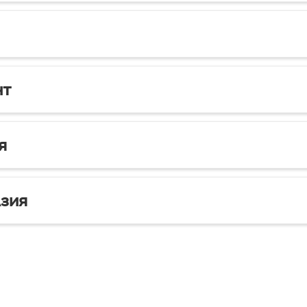
нт
я
зия