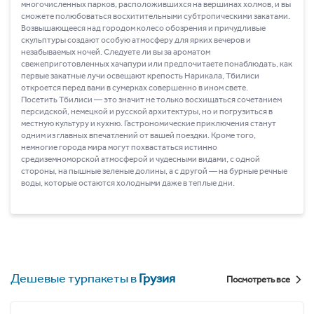
многочисленных парков, расположившихся на вершинах холмов, и вы
сможете полюбоваться восхитительными субтропическими закатами.
Возвышающееся над городом колесо обозрения и причудливые
скульптуры создают особую атмосферу для ярких вечеров и
незабываемых ночей. Следуете ли вы за ароматом
свежеприготовленных хачапури или предпочитаете понаблюдать, как
первые закатные лучи освещают крепость Нарикала, Тбилиси
откроется перед вами в сумерках совершенно в ином свете.
Посетить Тбилиси ― это значит не только восхищаться сочетанием
персидской, немецкой и русской архитектуры, но и погрузиться в
местную культуру и кухню. Гастрономические приключения станут
одним из главных впечатлений от вашей поездки. Кроме того,
немногие города мира могут похвастаться истинно
средиземноморской атмосферой и чудесными видами, с одной
стороны, на пышные зеленые долины, а с другой ― на бурные речные
воды, которые остаются холодными даже в теплые дни.
Дешевые турпакеты в
Грузия
Посмотреть все