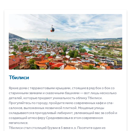
Тбилиси
Яркие дома с терракотовыми крышами, стоящие в ряд бок о бок со
старинными замками и сказочными башнями ― вот лишь несколько
деталей, которые придают уникальность облику Тбилиси.
Прогуляйтесь по городу, пройдите мимо современных кафе и спа-
салонов, выложенных мозаичной плиткой. Мощеные улицы
складываются в причудливый лабиринт, увлекающий вас за собой и
создающий атмосферу Средневековья в этом современном
мегаполисе.
Тбилиси стал столицей Грузии в 5 веке н.э. Посетите один из