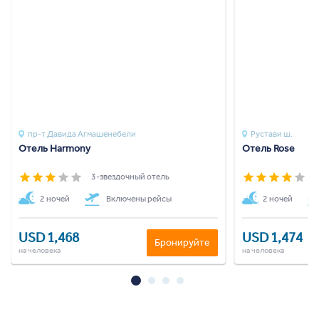
пр-т Давида Агмашенебели
Рустави ш.
Отель Harmony
Отель Rose
3-звездочный отель
4
2 ночей
Включены рейсы
2 ночей
USD 1,468
USD 1,474
Бронируйте
на человека
на человека