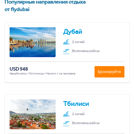
Популярные направления отдыха
от flydubai
Дубай
2 ночей
Включены рейсы
USD 948
Бронируйте
Авиабилеты + Гостиница + Налоги / на человека
Тбилиси
2 ночей
Включены рейсы