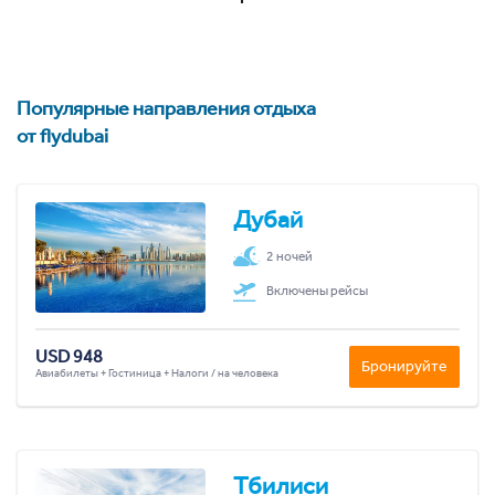
Популярные направления отдыха
от flydubai
Дубай
2 ночей
Включены рейсы
USD 948
Бронируйте
Авиабилеты + Гостиница + Налоги / на человека
Тбилиси