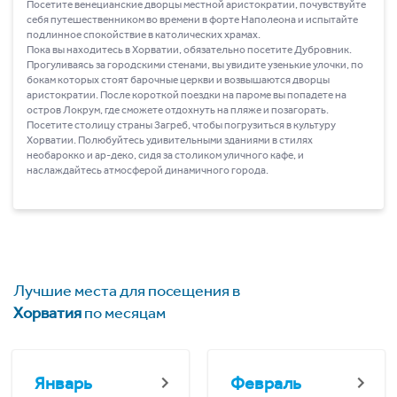
Посетите венецианские дворцы местной аристократии, почувствуйте
себя путешественником во времени в форте Наполеона и испытайте
подлинное спокойствие в католических храмах.
Пока вы находитесь в Хорватии, обязательно посетите Дубровник.
Прогуливаясь за городскими стенами, вы увидите узенькие улочки, по
бокам которых стоят барочные церкви и возвышаются дворцы
аристократии. После короткой поездки на пароме вы попадете на
остров Локрум, где сможете отдохнуть на пляже и позагорать.
Посетите столицу страны Загреб, чтобы погрузиться в культуру
Хорватии. Полюбуйтесь удивительными зданиями в стилях
необарокко и ар-деко, сидя за столиком уличного кафе, и
наслаждайтесь атмосферой динамичного города.
Лучшие места для посещения в
Хорватия
по месяцам
Январь
Февраль