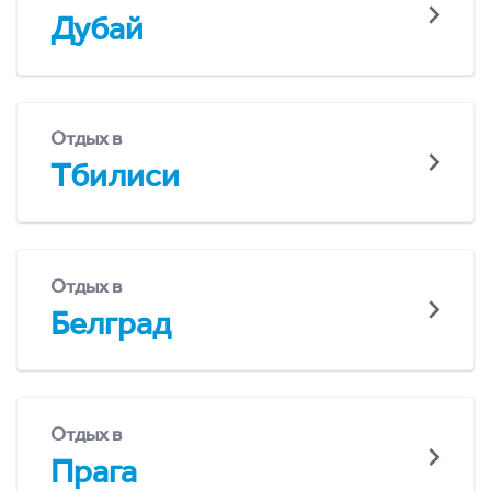
Дубай
Отдых в
Тбилиси
Отдых в
Белград
Отдых в
Прага