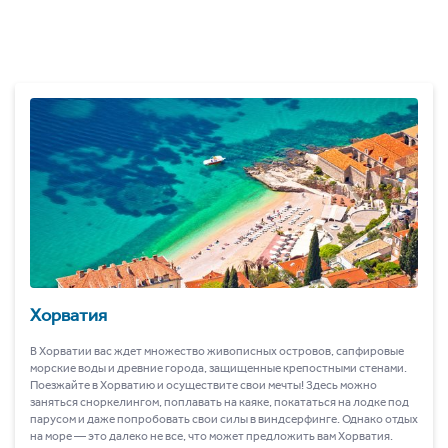
Хорватия
В Хорватии вас ждет множество живописных островов, сапфировые
морские воды и древние города, защищенные крепостными стенами.
Поезжайте в Хорватию и осуществите свои мечты! Здесь можно
заняться сноркелингом, поплавать на каяке, покататься на лодке под
парусом и даже попробовать свои силы в виндсерфинге. Однако отдых
на море ― это далеко не все, что может предложить вам Хорватия.