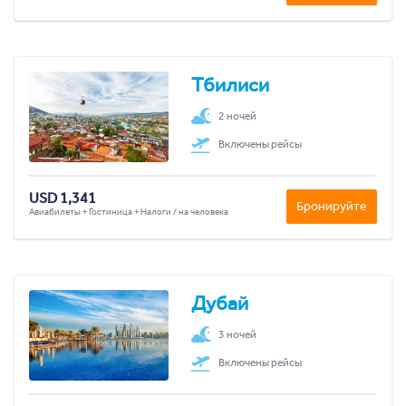
Тбилиси
2 ночей
Включены рейсы
USD 1,341
Бронируйте
Авиабилеты + Гостиница + Налоги / на человека
Дубай
3 ночей
Включены рейсы