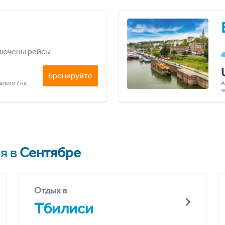
лючены рейсы
Бронируйте
алоги / на
А
ч
я в
Сентябре
Отдых в
Тбилиси