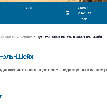
Dates
Guests
2 Adults
1 Room
Туристические пакеты в Шарм-эль-Шейх
ий Восток
Египет
-эль-Шейх
едложения в настоящее время недоступны в вашем р
т