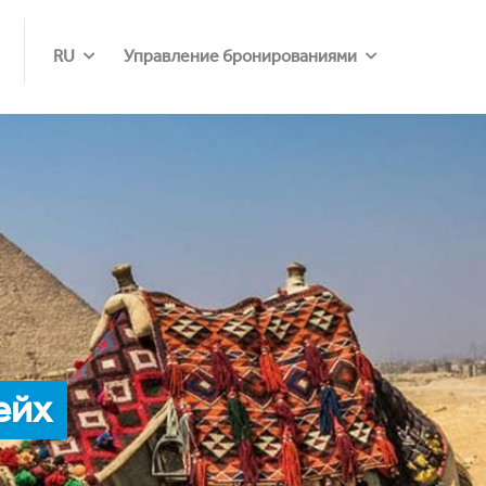
RU
Управление бронированиями
ейх