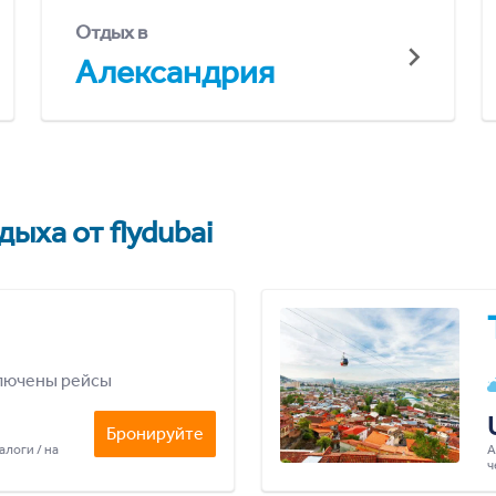
Отдых в
Александрия
ыха от flydubai
лючены рейсы
Бронируйте
алоги / на
А
ч