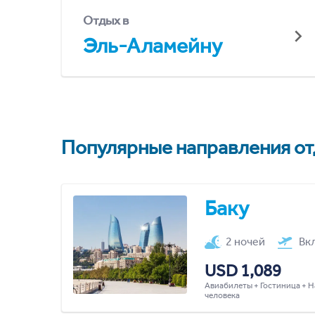
Отдых в
Эль-Аламейну
Популярные направления отд
Баку
2 ночей
Вк
USD 1,089
Авиабилеты + Гостиница + Н
человека