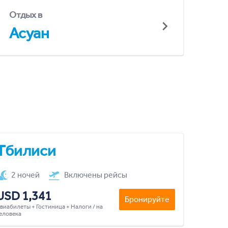
Отдых в
Асуан
Тбилиси
2 ночей
Включены рейсы
USD 1,341
Бронируйте
виабилеты + Гостиница + Налоги / на
еловека