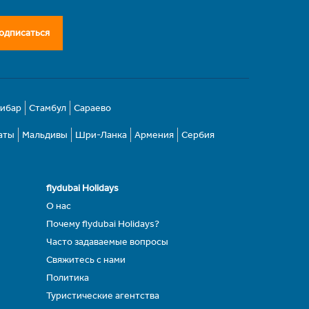
одписаться
зибар
Стамбул
Сараево
аты
Мальдивы
Шри-Ланка
Армения
Сербия
flydubai Holidays
О нас
Почему flydubai Holidays?
Часто задаваемые вопросы
Свяжитесь с нами
Политика
Туристические агентства