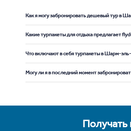
Как я могу забронировать дешевый тур в Ша
Какие турпакеты для отдыха предлагает fly
Что включают в себя турпакеты в Шарм-эл
Могу ли я в последний момент забронирова
Получать