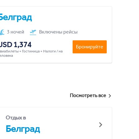
Белград
3 ночей
Включены рейсы
USD 1,374
Бронируйте
виабилеты + Гостиница + Налоги / на
еловека
Посмотреть все
Отдых в
Белград