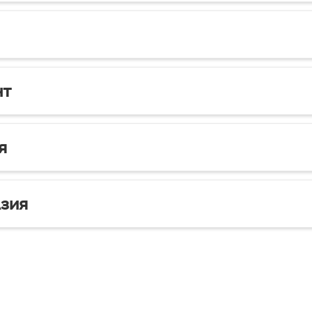
нт
я
зия