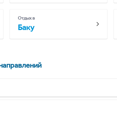
Отдых в
Баку
 направлений