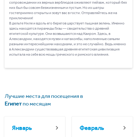
сопровождении их верных верблюдов оживляют пейзаж, который без
них был бы совсем безжизненным и пустым. Но их шатры
гостеприимно открыты и зовут вас в гости. Отправляйтесь же на
приключения!
В дельте Ниле и вдоль его берегов царствует пышная зелень. Именно
здесь находятся пирамиды Гизы ― свидетельства о древней
египетской культуре. Они возвышаются над Каиром. Здесь, в
Александрии, находятся музеи и катакомбы, наполненные самыми
разными интереснейшими находками, и это не случайно. Ведь именно
в Александрии существовавшая древняя египетская цивилизация
испытала на себе всю мощь греческого и римского влияния.
Лучшие места для посещения в
Египет
по месяцам
Январь
Февраль