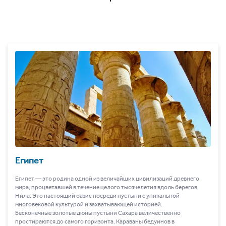
Египет
Египет ― это родина одной из величайших цивилизаций древнего
мира, процветавшей в течение целого тысячелетия вдоль берегов
Нила. Это настоящий оазис посреди пустыни с уникальной
многовековой культурой и захватывающей историей.
Бесконечные золотые дюны пустыни Сахара величественно
простираются до самого горизонта. Караваны бедуинов в